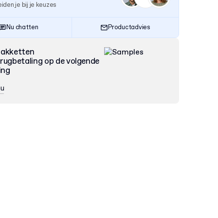
iden je bij je keuzes
Nu chatten
Productadvies
pakketten
rugbetaling op de volgende
ing
nu