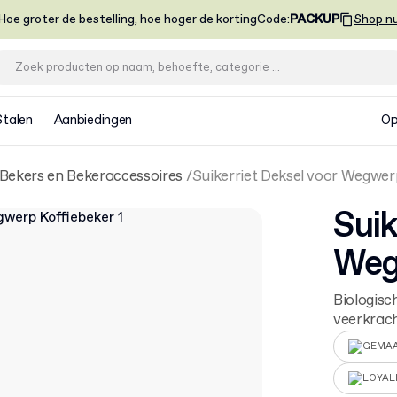
Hoe groter de bestelling, hoe hoger de korting
Code
:
PACKUP
Shop n
Stalen
Aanbiedingen
Op
Bekers en Bekeraccessoires
Suikerriet Deksel voor Wegwer
Suik
Weg
Biologis
veerkracht
GEMAA
LOYAL