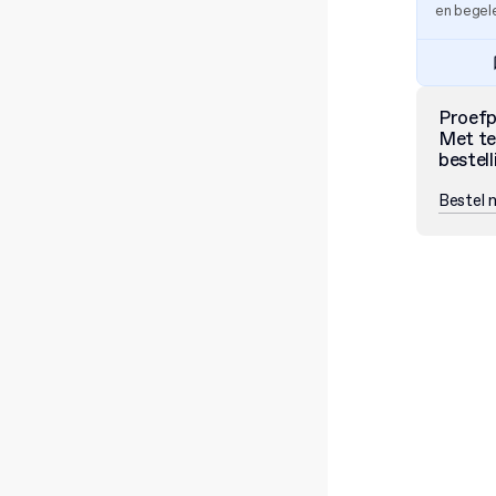
en begele
Proef
Met te
bestell
Bestel 