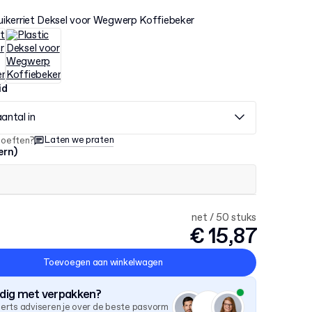
uikerriet Deksel voor Wegwerp Koffiebeker
id
aantal in
Laten we praten
hoeften?
ern)
net / 50 stuks
€ 15,87
Toevoegen aan winkelwagen
odig met verpakken?
erts adviseren je over de beste pasvorm