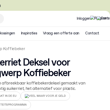
u
Inloggen
lossingen
Inspiraties
Vraag een offerte aan
Contact
p Koffiebeker
erriet Deksel voor
werp Koffiebeker
ch afbreekbaar koffiebekerdeksel gemaakt van
ig suikerriet, het alternatief voor plastic.
KT IN DE EU
VEEL WAAR VOOR JE GELD
ITEITSPROGRAMMA