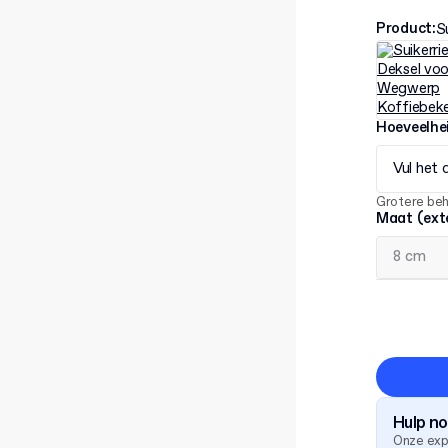
Product
:
S
Hoeveelhe
Vul het 
Grotere be
Maat (ext
Hulp n
Onze exp