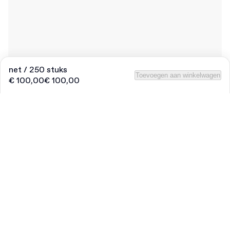
net / 250 stuks
Toevoegen aan winkelwagen
€ 100,00
€ 100,00
Product
:
Voorgedrukte Kleur Bedankkaart
Hoeveelheid
Vul het aantal in