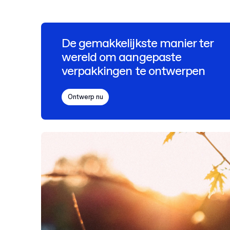
De gemakkelijkste manier ter
wereld om aangepaste
verpakkingen te ontwerpen
Ontwerp nu