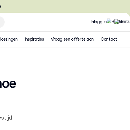
u
Inloggen
lossingen
Inspiraties
Vraag een offerte aan
Contact
hoe
estijd