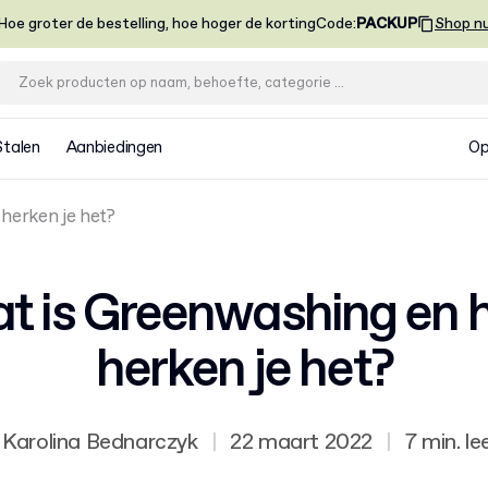
Hoe groter de bestelling, hoe hoger de korting
Code
:
PACKUP
Shop n
Stalen
Aanbiedingen
Op
herken je het?
t is Greenwashing en 
herken je het?
Karolina Bednarczyk
|
22 maart 2022
|
7 min. le