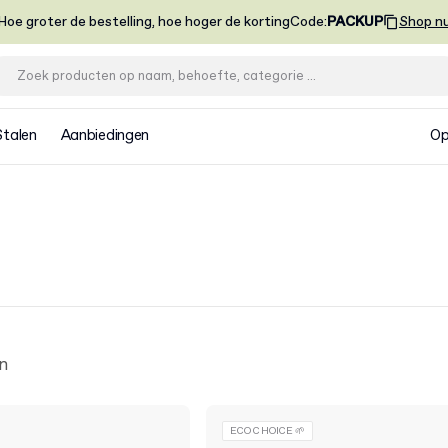
Hoe groter de bestelling, hoe hoger de korting
Code
:
PACKUP
Shop n
Stalen
Aanbiedingen
Op
n
ECO CHOICE 🌱