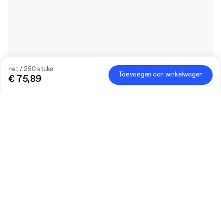
net / 250 stuks
Toevoegen aan winkelwagen
€ 75,89
Hoeveelheid
Vul het aantal in
Laten we praten
Grotere behoeften?
Maat (extern)
for 2 cups
net / 250 stuks
€ 75,89