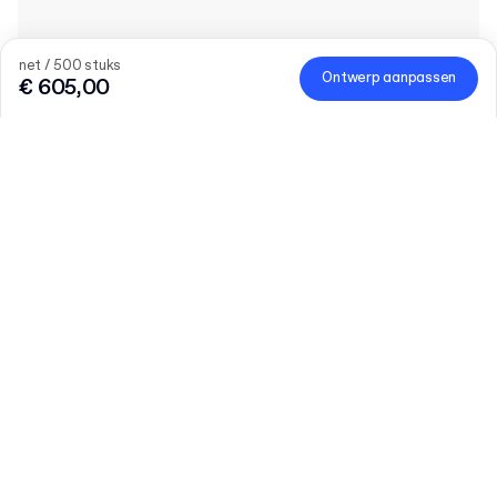
net / 500 stuks
Ontwerp aanpassen
€ 605,00
Product
:
Katoenen Zakje
Hoeveelheid
Vul het aantal in
Grotere behoeften?
Laten we praten
Maat (extern)
6 x 8 cm
Kleur materiaal
Verder lezen