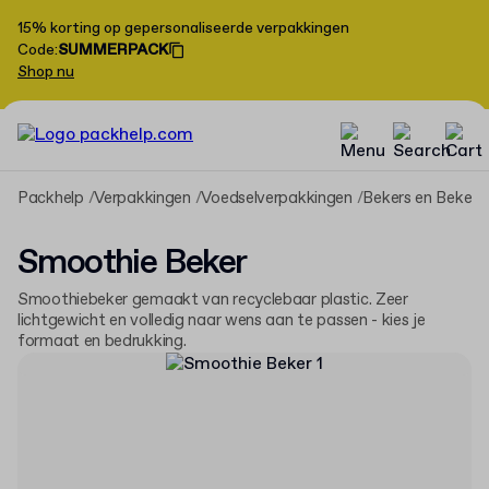
15% korting op gepersonaliseerde verpakkingen
Code
:
SUMMERPACK
Shop nu
Packhelp
Verpakkingen
Voedselverpakkingen
Bekers en Bekera
Smoothie Beker
Smoothiebeker gemaakt van recyclebaar plastic. Zeer
lichtgewicht en volledig naar wens aan te passen - kies je
formaat en bedrukking.