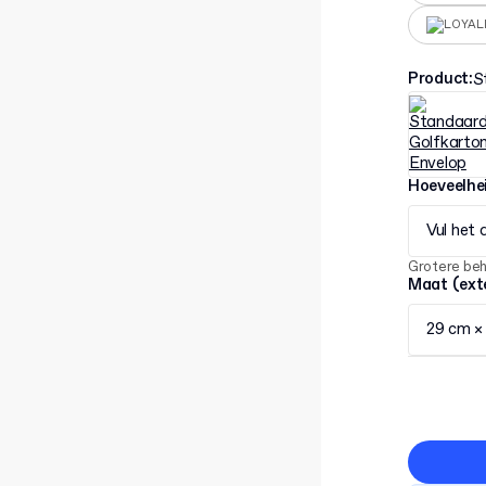
LOYAL
Product
:
S
Hoeveelhe
Vul het 
Grotere be
Maat (ext
29 cm × 