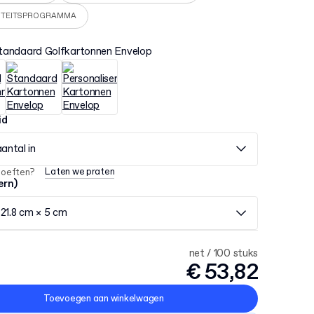
ITEITSPROGRAMMA
tandaard Golfkartonnen Envelop
id
aantal in
Laten we praten
hoeften?
ern)
21.8 cm × 5 cm
net / 100 stuks
€ 53,82
Toevoegen aan winkelwagen