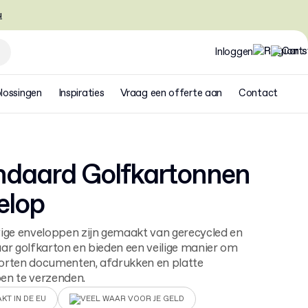
u
Inloggen
lossingen
Inspiraties
Vraag een offerte aan
Contact
ndaard Golfkartonnen
elop
ige enveloppen zijn gemaakt van gerecycled en
ar golfkarton en bieden een veilige manier om
soorten documenten, afdrukken en platte
en te verzenden.
KT IN DE EU
VEEL WAAR VOOR JE GELD