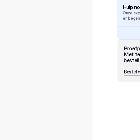
Hulp n
Onze exp
en begele
Proef
Met te
bestell
Bestel 