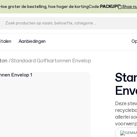
Hoe groter de bestelling, hoe hoger de korting
Code
:
PACKUP
Shop n
Stalen
Aanbiedingen
Op
ton
Standaard Golfkartonnen Envelop
Sta
Env
Deze stev
recycleba
allerlei 
voorwerp
GEMAA