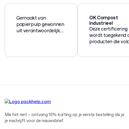
OK Compost
Gemaakt van
Industrieel
papierpulp gewonnen
Deze certificering
uit verantwoordelijk
wordt toegekend 
beheerde bossen en
producten die vol
houtzagerijen.
aan de Europese
norm EN 13432 vo
composteerbare 
biologisch
afbreekbare
verpakkingen.
Mis het niet – ontvang 15% korting op je eerste bestelling als je
je inschrijft voor de nieuwsbrief.