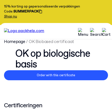
15% korting op gepersonaliseerde verpakkingen
Code
:
SUMMERPACK
Shop nu
Homepage
/
OK Biobased certificaat
OK op biologische
basis
Order with this certificate
Certificeringen