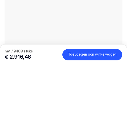
net / 9408 stuks
Toevoegen aan winkelwagen
€ 2.916,48
Product
:
100ml PET Fles met Deksel