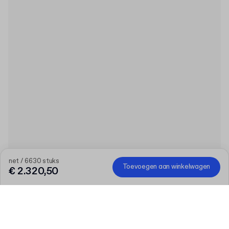
net / 6630 stuks
Toevoegen aan winkelwagen
€ 2.320,50
Product
:
150ml PET Fles met Deksel
Deze website maakt gebruik van cookies (inclusief die van
analysetools) om inhoud en advertenties te personaliseren en om
verkeer te analyseren. We delen informatie over uw gebruik van