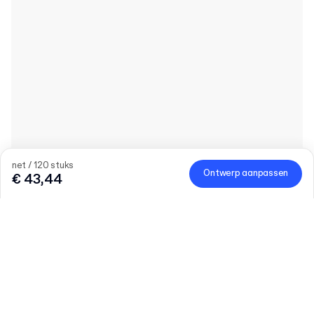
net / 120 stuks
Ontwerp aanpassen
€ 43,44
Hoeveelheid
Vul het aantal in
Grotere behoeften?
Laten we praten
Maat (extern)