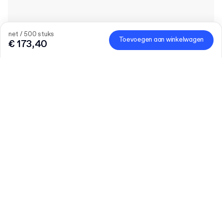
net / 500 stuks
Toevoegen aan winkelwagen
€ 173,40
Product
:
Standaard Eco Gewatteerde Envelop
Hoeveelheid
Vul het aantal in
Laten we praten
Grotere behoeften?
Maat (extern)
PE38i 19.5 x 26.5 cm