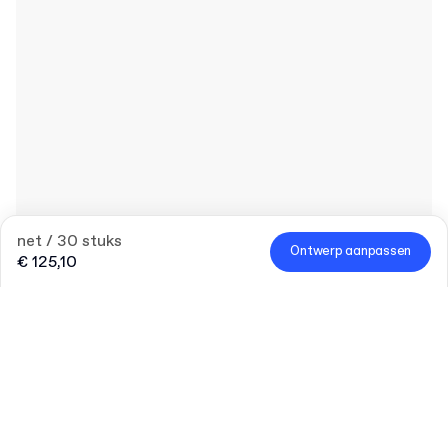
net / 30 stuks
Ontwerp aanpassen
€ 125,10
Product
:
Personaliseren Productdoos met Deksel