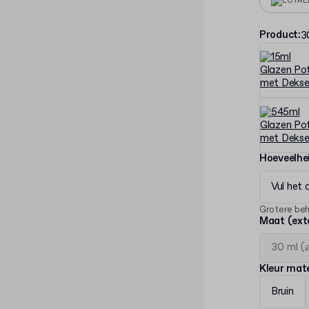
LOYAL
Product
:
3
Hoeveelhe
Vul het 
Grotere be
Maat (ext
Kleur mate
Bruin