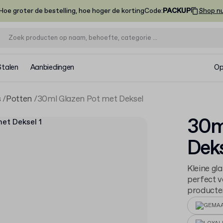
Hoe groter de bestelling, hoe hoger de korting
Code
:
PACKUP
Shop n
Stalen
Aanbiedingen
Op
s
Potten
30ml Glazen Pot met Deksel
30m
Deks
Kleine gl
perfect v
producten
GEMAA