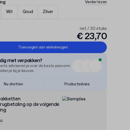
ing
Verder lezen
Wit
Goud
Zilver
net / 30 stuks
€ 23,70
Toevoegen aan winkelwagen
odig met verpakken?
erts adviseren je over de beste pasvorm
iden je bij je keuzes
Nu chatten
Productadvies
pakketten
rugbetaling op de volgende
ing
nu