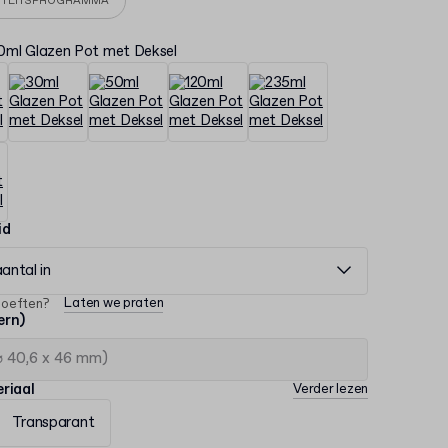
ITEITSPROGRAMMA
0ml Glazen Pot met Deksel
id
aantal in
Laten we praten
hoeften?
ern)
riaal
Verder lezen
Transparant