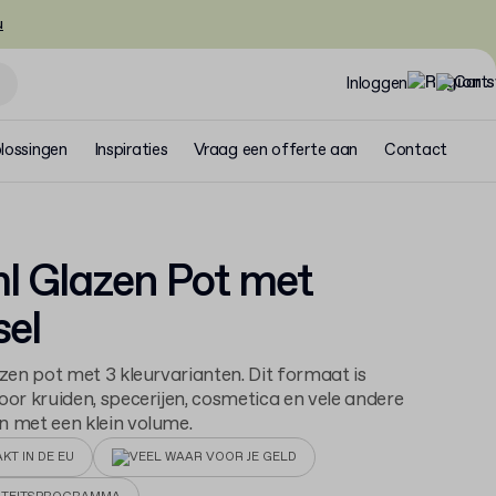
u
Inloggen
lossingen
Inspiraties
Vraag een offerte aan
Contact
l Glazen Pot met
el
azen pot met 3 kleurvarianten. Dit formaat is
oor kruiden, specerijen, cosmetica en vele andere
 met een klein volume.
KT IN DE EU
VEEL WAAR VOOR JE GELD