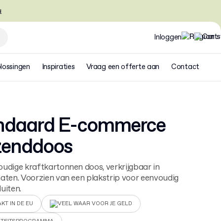
u
Inloggen
lossingen
Inspiraties
Vraag een offerte aan
Contact
ndaard E-commerce
zenddoos
udige kraftkartonnen doos, verkrijgbaar in
aten. Voorzien van een plakstrip voor eenvoudig
luiten.
KT IN DE EU
VEEL WAAR VOOR JE GELD