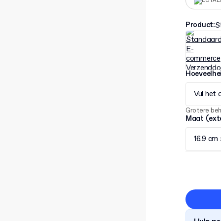
LOYAL
Product
:
S
Hoeveelhe
Vul het 
Grotere be
Maat (ext
16.9 cm 