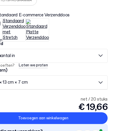
ITEITSPROGRAMMA
tandaard E-commerce Verzenddoos
id
aantal in
Laten we praten
hoeften?
ern)
× 13 cm × 7 cm
net / 20 stuks
€ 19,66
Toevoegen aan winkelwagen