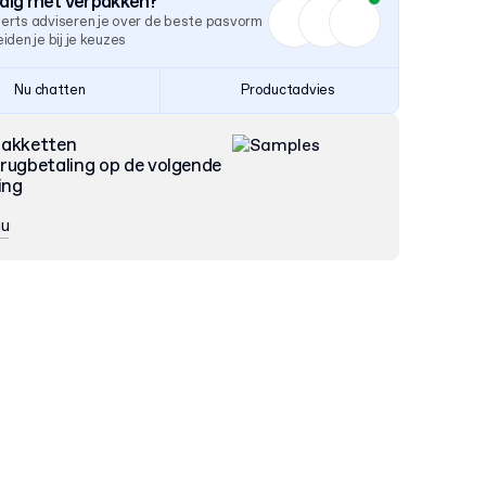
odig met verpakken?
erts adviseren je over de beste pasvorm
iden je bij je keuzes
Nu chatten
Productadvies
pakketten
rugbetaling op de volgende
ing
nu