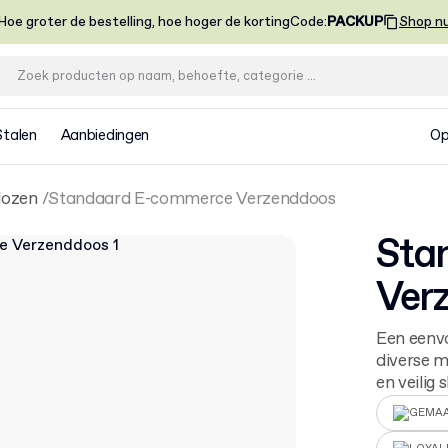
Hoe groter de bestelling, hoe hoger de korting
Code
:
PACKUP
Shop n
Stalen
Aanbiedingen
Op
dozen
Standaard E-commerce Verzenddoos
Sta
Ver
Een eenvo
diverse m
en veilig s
GEMAA