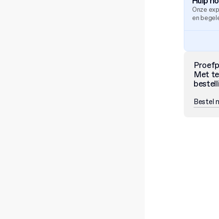
Hulp n
Onze exp
en begele
Proef
Met te
bestell
Bestel 