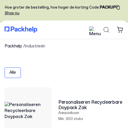
Hoe groter de bestelling, hoe hoger de korting
Code
:
PACKUP
Shop nu
Packhelp
Industrieën
Alle
Personaliseren Recycleerbare
Doypack Zak
Aanpasbaar
Min. 500 stuks