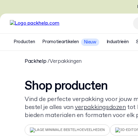
Producten
Promotieartikelen
Industrieën
Nieuw
Packhelp
Verpakkingen
Shop producten
Vind de perfecte verpakking voor jouw m
bestel je alles van
verpakkingsdozen
tot
bieden materialen en formaten voor elk p
commerce, retail en geschenken. Start m
vanaf 30 stuks.
LAGE MINIMALE BESTELHOEVEELHEDEN
3D-EDITO