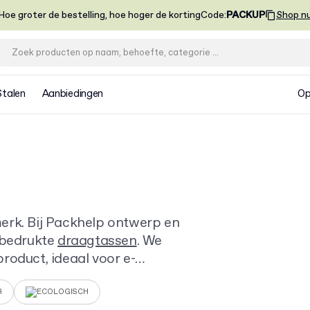
Hoe groter de bestelling, hoe hoger de korting
Code
:
PACKUP
Shop n
Stalen
Aanbiedingen
Op
erk. Bij Packhelp ontwerp en
 bedrukte
draagtassen
. We
roduct, ideaal voor e-
et ontwerpen en bestel al
R
ECOLOGISCH