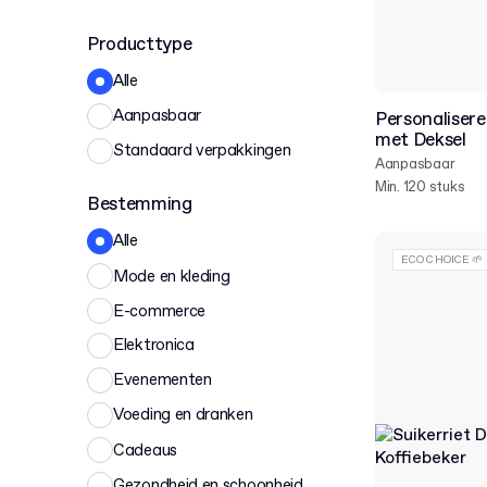
Producttype
Alle
Aanpasbaar
Personaliser
met Deksel
Standaard verpakkingen
Aanpasbaar
Min. 120 stuks
Bestemming
Alle
ECO CHOICE 🌱
Mode en kleding
E-commerce
Elektronica
Evenementen
Voeding en dranken
Cadeaus
Gezondheid en schoonheid